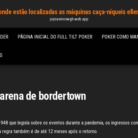
onde estão localizadas as máquinas caça-níqueis elle
joycasinoswgh.web.app
ODER
PÁGINA INICIAL DO FULL TILT POKER
POKER COMO MA
S
 arena de bordertown
948 que legisla sobre os eventos durante a pandemia, os ingressos co
a regra também é de até 12 meses após o retorno.