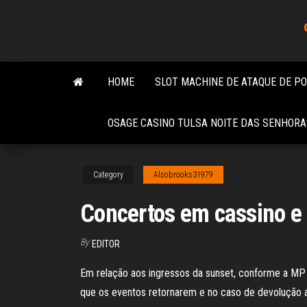
Skip
to
the
content
HOME
SLOT MACHINE DE ATAQUE DE P
OSAGE CASINO TULSA NOITE DAS SENHORA
Category
Alsobrooks31979
Concertos em cassino e
By
EDITOR
Em relação aos ingressos da sunset, conforme a MP 
que os eventos retornarem e no caso de devolução 