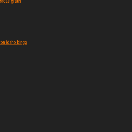
dadas grátis
ton idaho bingo
ento
Proudly powered by
WordPress
|
Theme:
Envo Magazine