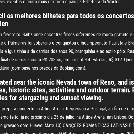
ais, eventos e muito mais em todo o país na Bilheteira da Worten
il os melhores bilhetes para todos os concertos
ten
em fevereiro. Saiba onde encontrar filmes diferentes de modo gratuito 
 o Palmeiras foi soberano e conquistou o bicampeonato Paulista e Brasi
a é igualzinha à da camisa dos anos 90, branquinha e no estilo pólo. R
 final de semana custa R$ 203 ou, em um hotel 4 estrelas, R$ 317. Quer
diária (com base nos preços da Booking.com).
ated near the iconic Nevada town of Reno, and is
 historic sites, activities and outdoor terrain.
ies for stargazing and sunset viewing.
 prepara concerto na Altice Arena. Regressou a Portugal, ao fim de oit
mo feito, já no próximo dia 25 de julho, na Altice Arena, em Lisboa. O
a (Vídeo gravado com Huawei Mate 10) CANÇÕES ROMÂNTICAS LATINAS 
undo, e esgotou por 6 vezes o MEO Arena, regressa a Portugal em 201