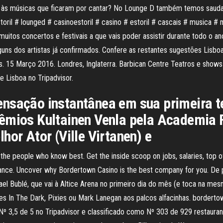
 e às músicas que ficaram por cantar? No Lounge D também temos saud
toril # lounged # casinoestoril # casino # estoril # cascais # music
muitos concertos e festivais a que vais poder assistir durante todo o an
lguns dos artistas já confirmados. Confere as restantes sugestões Lis
es. 15 Março 2016. Londres, Inglaterra. Barbican Centre Teatros e shows
e Lisboa no Tripadvisor.
ensação instantânea em sua primeira 
êmios Kultainen Venla pela Academia 
hor Ator (Ville Virtanen) e
he people who know best. Get the inside scoop on jobs, salaries, top of
alance. Uncover why Bordertown Casino is the best company for you. De 
l Bublé, que vai à Altice Arena no primeiro dia do mês (e toca na me
 In The Dark, Pixies ou Mark Lanegan aos palcos alfacinhas. bordertow
Nº 3,5 de 5 no Tripadvisor e classificado como Nº 303 de 929 restaura