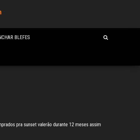
n
NCHAR BLEFES
mprados pra sunset valerão durante 12 meses assim