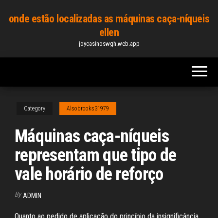
Skip
onde estão localizadas as máquinas caça-níqueis
to
ellen
the
joycasinoswgh.web.app
content
Category
Alsobrooks31979
Máquinas caça-níqueis
representam que tipo de
vale horário de reforço
By
ADMIN
Quanto ao pedido de aplicação do princípio da insignificância,