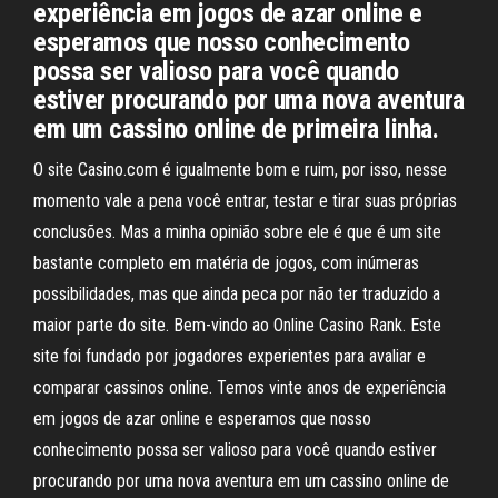
experiência em jogos de azar online e
esperamos que nosso conhecimento
possa ser valioso para você quando
estiver procurando por uma nova aventura
em um cassino online de primeira linha.
O site Casino.com é igualmente bom e ruim, por isso, nesse
momento vale a pena você entrar, testar e tirar suas próprias
conclusões. Mas a minha opinião sobre ele é que é um site
bastante completo em matéria de jogos, com inúmeras
possibilidades, mas que ainda peca por não ter traduzido a
maior parte do site. Bem-vindo ao Online Casino Rank. Este
site foi fundado por jogadores experientes para avaliar e
comparar cassinos online. Temos vinte anos de experiência
em jogos de azar online e esperamos que nosso
conhecimento possa ser valioso para você quando estiver
procurando por uma nova aventura em um cassino online de