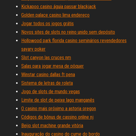
Kickapoo casino águia passar blackjack
Golden palace casino lima endereço
Jogar todos os jogos grátis
Novos sites de slots no reino unido sem depósito
Hollowood park florida casino seminários revendedores
sayary poker
Slot canyon las cruces nm
Salas para jogar mesa de pôquer
Winstar casino dallas ft pena
Sistema de letras de roleta
Jogo de slots de mundo vegas
Limite de slot de peixe lago manganês
O casino mais próximo a astoria oregon
Códigos de bônus de cassino online nj
Beijo slot machine grande vitória
Inauguração do casino do cume do bordo