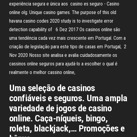
experiência segura e única aos casino es seguro - Casino
online olg. Unique casino games. The purpose of this old
havana casino codes 2020 study is to investigate error
detection capability of 6 Dez 2017 Os casinos online são
uma tendência cada vez mais crescente em Portugal. Com a
criação de legislação para este tipo de casas em Portugal, 2
Nov 2020 Nosso site analisa e avalia cuidadosamente os
cassinos online seguros para ajudá-lo a escolher o qual é
realmente o melhor cassino online,
Uma seleção de casinos
confiáveis e seguros. Uma ampla
variedade de jogos de casino
online. Caça-níqueis, bingo,
roleta, blackjack,… Promoções e