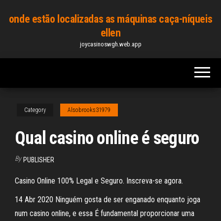
Skip
onde estão localizadas as máquinas caça-níqueis
to
ellen
the
joycasinoswgh.web.app
content
Category
Alsobrooks31979
Qual casino online é seguro
By
PUBLISHER
Casino Online 100% Legal e Seguro. Inscreva-se agora.
14 Abr 2020 Ninguém gosta de ser enganado enquanto joga
num casino online, e essa É fundamental proporcionar uma