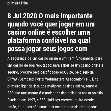
primeira linha.
8 Jul 2020 O mais importante
quando você quer jogar em um
casino online é escolher uma
plataforma confiável na qual
possa jogar seus jogos com
A segurança de um casino online é um item fundamental para
um casino de boa reputação: para saber se um casino online é
seguro, procure pela certificação eCOGRA, pelo selo da
GPWA (Gambling Portal Webmasters Association) e … E no
primeiro ligar da lista dos melhores casinos online, temo o
888 que atualmente é o melhor casino online na nossa opinião.
Fundada em 1997, a 888 Holdings cresceu muito desde
então, hoje eles são umas das maiores e mais respeitadas