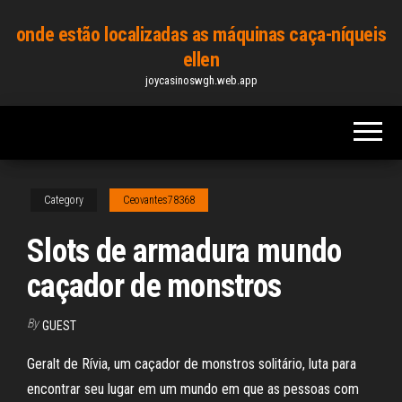
Skip
onde estão localizadas as máquinas caça-níqueis
to
ellen
the
joycasinoswgh.web.app
content
Category
Ceovantes78368
Slots de armadura mundo
caçador de monstros
By
GUEST
Geralt de Rívia, um caçador de monstros solitário, luta para
encontrar seu lugar em um mundo em que as pessoas com