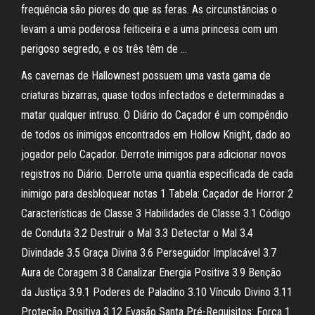
frequência são piores do que as feras. As circunstâncias o
levam a uma poderosa feiticeira e a uma princesa com um
perigoso segredo, e os três têm de …
As cavernas de Hallownest possuem uma vasta gama de
criaturas bizarras, quase todos infectados e determinadas a
matar qualquer intruso. O Diário do Caçador é um compêndio
de todos os inimigos encontrados em Hollow Knight, dado ao
jogador pelo Caçador. Derrote inimigos para adicionar novos
registros no Diário. Derrote uma quantia especificada de cada
inimigo para desbloquear notas 1 Tabela: Caçador de Horror 2
Características de Classe 3 Habilidades de Classe 3.1 Código
de Conduta 3.2 Destruir o Mal 3.3 Detectar o Mal 3.4
Divindade 3.5 Graça Divina 3.6 Perseguidor Implacável 3.7
Aura de Coragem 3.8 Canalizar Energia Positiva 3.9 Benção
da Justiça 3.9.1 Poderes de Paladino 3.10 Vínculo Divino 3.11
Proteção Positiva 3.12 Evasão Santa Pré-Requisitos: Força 1