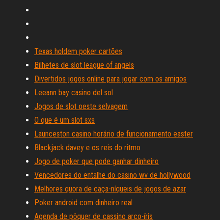
Texas holdem poker cartões
Bilhetes de slot league of angels
Divertidos jogos online para jogar com os amigos
Leeann bay casino del sol
Jogos de slot oeste selvagem
O que é um slot sxs
Launceston casino horário de funcionamento easter
Blackjack davey e os reis do ritmo
Jogo de poker que pode ganhar dinheiro
Vencedores do entalhe do casino wv de hollywood
Melhores quora de caça-níqueis de jogos de azar
Poker android com dinheiro real
Agenda de pôquer de cassino arco-íris