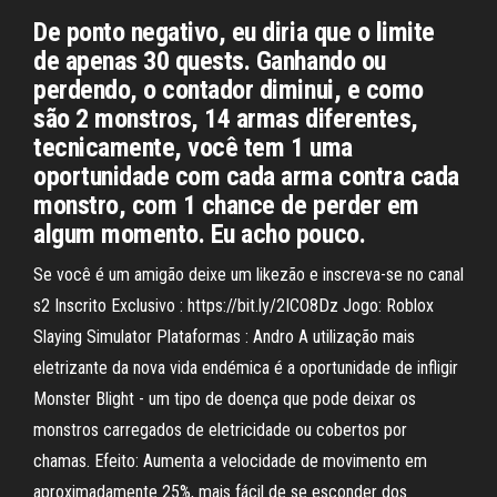
De ponto negativo, eu diria que o limite
de apenas 30 quests. Ganhando ou
perdendo, o contador diminui, e como
são 2 monstros, 14 armas diferentes,
tecnicamente, você tem 1 uma
oportunidade com cada arma contra cada
monstro, com 1 chance de perder em
algum momento. Eu acho pouco.
Se você é um amigão deixe um likezão e inscreva-se no canal
s2 Inscrito Exclusivo : https://bit.ly/2ICO8Dz Jogo: Roblox
Slaying Simulator Plataformas : Andro A utilização mais
eletrizante da nova vida endémica é a oportunidade de infligir
Monster Blight - um tipo de doença que pode deixar os
monstros carregados de eletricidade ou cobertos por
chamas. Efeito: Aumenta a velocidade de movimento em
aproximadamente 25%, mais fácil de se esconder dos