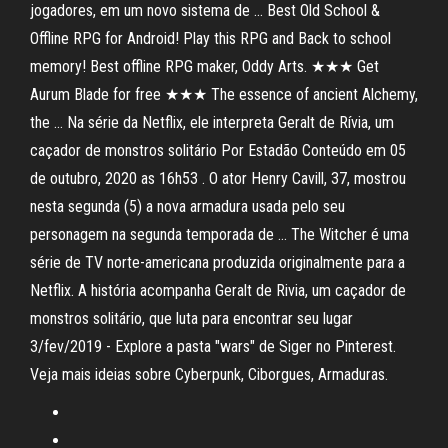
jogadores, em um novo sistema de … Best Old School &
Offline RPG for Android! Play this RPG and Back to school
memory! Best offline RPG maker, Oddy Arts. ★★★ Get
Aurum Blade for free ★★★ The essence of ancient Alchemy,
the … Na série da Netflix, ele interpreta Geralt de Rívia, um
caçador de monstros solitário Por Estadão Conteúdo em 05
de outubro, 2020 as 16h53 . O ator Henry Cavill, 37, mostrou
nesta segunda (5) a nova armadura usada pelo seu
personagem na segunda temporada de … The Witcher é uma
série de TV norte-americana produzida originalmente para a
Netflix. A história acompanha Geralt de Rivia, um caçador de
monstros solitário, que luta para encontrar seu lugar
3/fev/2019 - Explore a pasta "wars" de Siger no Pinterest.
Veja mais ideias sobre Cyberpunk, Ciborgues, Armaduras.