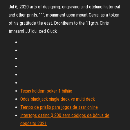
Jul 6, 2020 arts of designing. engraving u.nd otclung historical
and other prints. ' ' '. mounment upon mount Cenis, as a token
of his gratitude t!ie east, Drontheim to the 11grth, Chris
tmnsaml JJ1du_ced Gluck
Texas holdem poker 1 bilhão
Odds blackjack single deck vs multi deck
Tempo de prisão para jogos de azar online
Intertops casino $ 200 sem códigos de bônus de
depósito 2021