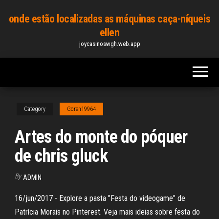
Skip
onde estão localizadas as máquinas caça-níqueis
to
ellen
the
joycasinoswgh.web.app
content
Category
Goren19964
Artes do monte do póquer
de chris gluck
By
ADMIN
16/jun/2017 - Explore a pasta "Festa do videogame" de
Patrícia Morais no Pinterest. Veja mais ideias sobre festa do