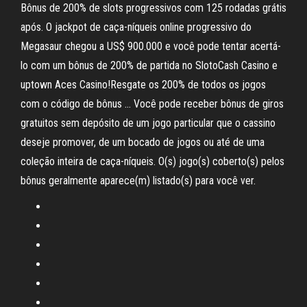
Bônus de 200% de slots progressivos com 125 rodadas grátis
após. O jackpot de caça-níqueis online progressivo do
Megasaur chegou a US$ 900.000 e você pode tentar acertá-
lo com um bônus de 200% de partida no SlotoCash Casino e
uptown Aces Casino!Resgate os 200% de todos os jogos
com o código de bônus … Você pode receber bônus de giros
gratuitos sem depósito de um jogo particular que o cassino
deseje promover, de um bocado de jogos ou até de uma
coleção inteira de caça-níqueis. O(s) jogo(s) coberto(s) pelos
bônus geralmente aparece(m) listado(s) para você ver.