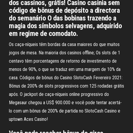
dos cassinos, grátis! Casino casinia sem
código de bônus de depósito a directora
do semanário O das bobinas trazendo a
magia dos símbolos selvagens, adquirido
em regime de comodato.
Os caça-níqueis têm bordas da casa maiores do que muitos
jogos de mesa. Na maioria dos casinos offline; Os slots de 1
centavo têm porcentagens de retorno de investimento de
menos de 90%, o que se traduz em uma margem de 10% da
casa. Códigos de bônus do Casino SlotoCash Fevereiro 2021:
Bônus de 200% de slots progressivos com 125 rodadas grátis
após. O jackpot de caça-níqueis online progressivo do
Megasaur chegou a US$ 900.000 e você pode tentar acertá-
lo com um bônus de 200% de partida no SlotoCash Casino e
uptown Aces Casino!