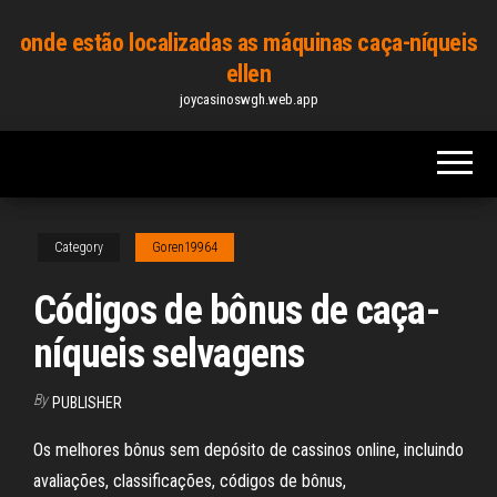
Skip
onde estão localizadas as máquinas caça-níqueis
to
ellen
the
joycasinoswgh.web.app
content
Category
Goren19964
Códigos de bônus de caça-
níqueis selvagens
By
PUBLISHER
Os melhores bônus sem depósito de cassinos online, incluindo
avaliações, classificações, códigos de bônus,