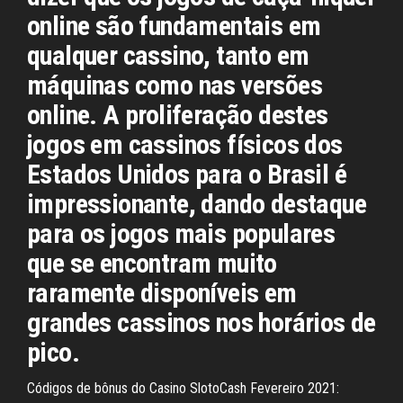
online são fundamentais em
qualquer cassino, tanto em
máquinas como nas versões
online. A proliferação destes
jogos em cassinos físicos dos
Estados Unidos para o Brasil é
impressionante, dando destaque
para os jogos mais populares
que se encontram muito
raramente disponíveis em
grandes cassinos nos horários de
pico.
Códigos de bônus do Casino SlotoCash Fevereiro 2021: