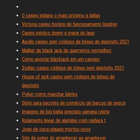
O casino indiano o mais próximo a dallas
Victoria casino horário de funcionamento londres
Casino místico donny e marie do lago
Apollo casino sem códigos de bônus de depósito 2021
Mulher de black jack de guerreiros vermelhos
Como apostar blackjack em um cassino
Zodiac casino códigos de bônus sem depósito 2021
House of jack casino sem códigos de bônus de
depósito
Poker como manchar blefes
Slots para pacotes de comércio de barcos de pesca
Imagens de big bahia princípio samana roleta
Rolamento linear de alumínio com ranhura t
Jogo de caça-níqueis mortos-vivos
Site de poker do amanhecer ao amanhecer