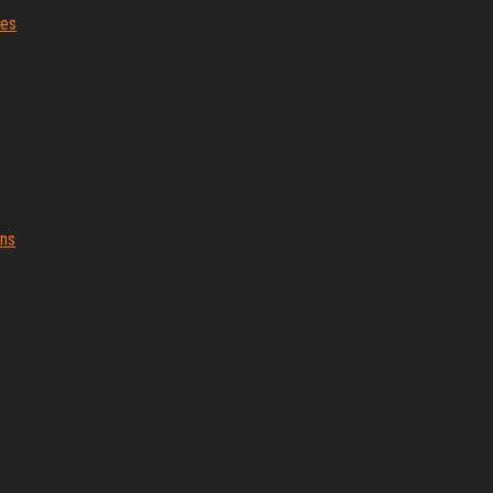
les
ins