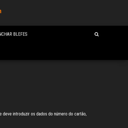
n
NCHAR BLEFES
e deve introduzir os dados do número do cartão,