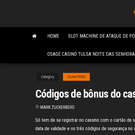
Skip
to
the
content
HOME
SLOT MACHINE DE ATAQUE DE P
OSAGE CASINO TULSA NOITE DAS SENHORA
Category
Goren19964
Códigos de bônus do cas
By
MARK ZUCKERBERG
Só tem de se registrar no cassino com o cartão de 
data de validade e os três códigos de segurança no 