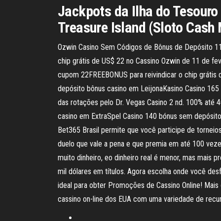
Jackpots da Ilha do Tesouro 
Treasure Island (Sloto Cash 
Ozwin Casino Sem Códigos de Bônus de Depósito 11-
chip grátis de US$ 22 no Cassino Ozwin de 11 de fe
cupom 22FREEBONUS para reivindicar o chip grátis 
depósito bônus casino em LeijonaKasino Casino 165 
das rotações pelo Dr. Vegas Casino 2 nd. 100% até 
casino em ExtraSpel Casino 140 bónus sem depósito
Bet365 Brasil permite que você participe de torneios
duelo que vale a pena e que premia em até 100 veze
muito dinheiro, eo dinheiro real é menor, mas mais 
mil dólares em títulos. Agora escolha onde você desf
ideal para obter Promoções de Cassino Online! Mais 
cassino on-line dos EUA com uma variedade de recur