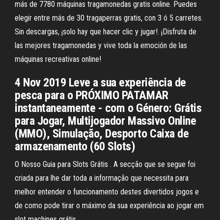
más de 7780 máquinas tragamonedas gratis online. Puedes
elegir entre más de 30 tragaperras gratis, con 3 ó 5 carretes.
Sin descargas, ¡solo hay que hacer clic y jugar!. ¡Disfruta de
las mejores tragamonedas y vive toda la emoción de las
máquinas recreativas online!
4 Nov 2019 Leve a sua experiência de
pesca para o PRÓXIMO PATAMAR
instantaneamente - com o Género: Grátis
para Jogar, Multijogador Massivo Online
(MMO), Simulação, Desporto Caixa de
armazenamento (60 Slots)
O Nosso Guia para Slots Grátis . A secção que se segue foi
criada para lhe dar toda a informação que necessita para
melhor entender o funcionamento destes divertidos jogos e
de como pode tirar o máximo da sua experiência ao jogar em
slot machines grátis.