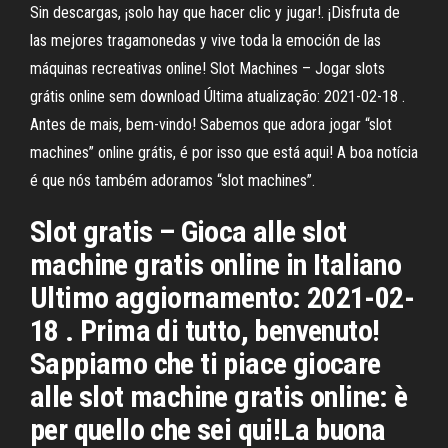
Sin descargas, ¡solo hay que hacer clic y jugar!. ¡Disfruta de
las mejores tragamonedas y vive toda la emoción de las
máquinas recreativas online! Slot Machines – Jogar slots
grátis online sem download Última atualização: 2021-02-18 .
Antes de mais, bem-vindo! Sabemos que adora jogar “slot
machines” online grátis, é por isso que está aqui! A boa notícia
é que nós também adoramos “slot machines”.
Slot gratis – Gioca alle slot
machine gratis online in Italiano
Ultimo aggiornamento: 2021-02-
18 . Prima di tutto, benvenuto!
Sappiamo che ti piace giocare
alle slot machine gratis online: è
per quello che sei qui!La buona