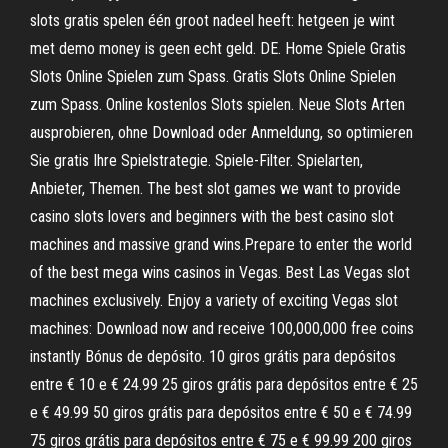
slots gratis spelen één groot nadeel heeft: hetgeen je wint
met demo money is geen echt geld. DE. Home Spiele Gratis
Slots Online Spielen zum Spass. Gratis Slots Online Spielen
zum Spass. Online kostenlos Slots spielen. Neue Slots Arten
ausprobieren, ohne Download oder Anmeldung, so optimieren
Sie gratis Ihre Spielstrategie. Spiele-Filter. Spielarten,
Anbieter, Themen. The best slot games we want to provide
casino slots lovers and beginners with the best casino slot
machines and massive grand wins.Prepare to enter the world
of the best mega wins casinos in Vegas. Best Las Vegas slot
machines exclusively. Enjoy a variety of exciting Vegas slot
machines: Download now and receive 100,000,000 free coins
instantly Bónus de depósito. 10 giros grátis para depósitos
entre € 10 e € 24.99 25 giros grátis para depósitos entre € 25
e € 49.99 50 giros grátis para depósitos entre € 50 e € 74.99
75 giros grátis para depósitos entre € 75 e € 99.99 200 giros